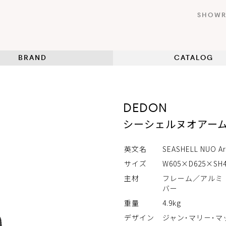
SHOW
BRAND
CATALOG
DEDON
シーシェルヌオアー
英文名
SEASHELL NUO Ar
サイズ
W605×D625×SH
主材
フレーム／アルミ
バー
重量
4.9kg
デザイン
ジャン･マリ－･マ