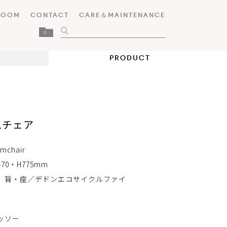
ROOM
CONTACT
CARE＆MAINTENANCE
0
PRODUCT
ムチェア
mchair
470・H775mm
 背・座／デドンエコサイクルファイ
ッソー