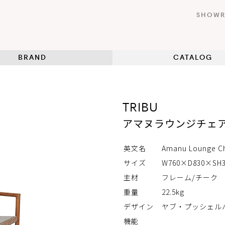
SHOW
BRAND
CATALOG
TRIBU
アマヌラウンジチェ
英文名
Amanu Lounge Ch
サイズ
W760×D830×SH
主材
フレーム/チーク
重量
22.5kg
デザイン
ヤブ・プッシェル
機能