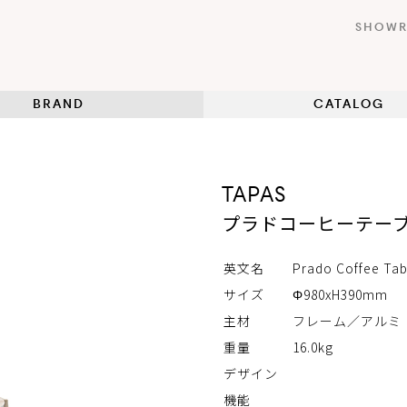
SHOW
BRAND
CATALOG
TAPAS
プラドコーヒーテーブ
英文名
Prado Coffee Tab
サイズ
Φ980xH390mm
主材
フレーム／アルミ
重量
16.0kg
デザイン
機能