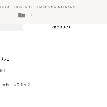
ROOM
CONTACT
CARE＆MAINTENANCE
0
PRODUCT
ルL
le L
 天板／セラミック