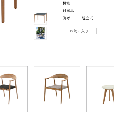
機能
付属品
備考
組立式
お気に入り