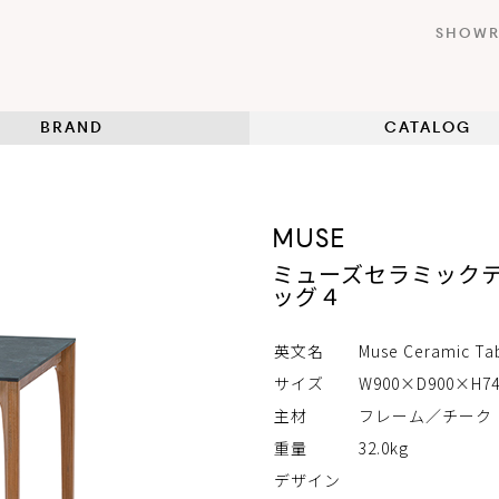
SHOW
BRAND
CATALOG
MUSE
ミューズセラミックテ
ッグ４
英文名
Muse Ceramic Ta
サイズ
W900×D900×H7
主材
フレーム／チーク
重量
32.0kg
デザイン