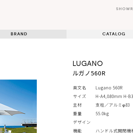
SHOW
BRAND
CATALOG
LUGANO
ルガノ560R
英文名
Lugano 560R
サイズ
H-A4,080mm H-B
主材
支柱／アルミφ8
重量
55.0kg
デザイン
機能
ハンドル式開閉機