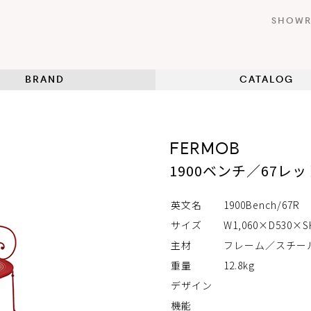
SHOW
BRAND
CATALOG
FERMOB
1900ベンチ／67レッ
英文名
1900Bench/67R
サイズ
W1,060×D530×S
主材
フレーム／スチー
重量
12.8kg
デザイン
機能