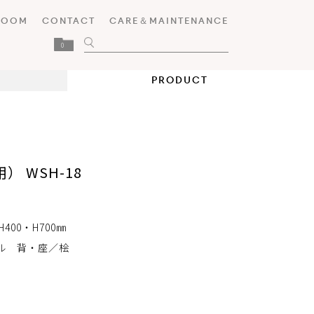
ROOM
CONTACT
CARE＆MAINTENANCE
0
PRODUCT
 WSH-18
H400・H700㎜
ル 背・座／桧