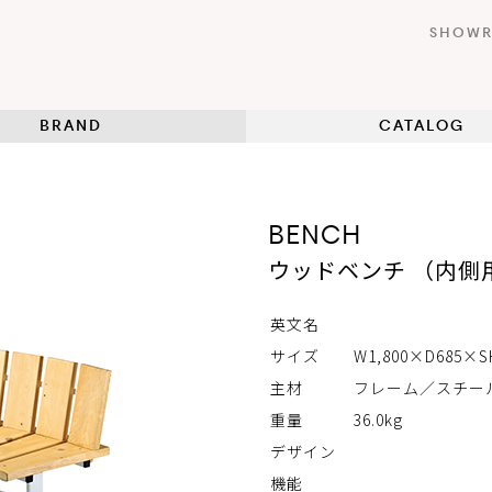
SHOW
BRAND
CATALOG
BENCH
ウッドベンチ （内側用）
英文名
サイズ
W1,800×D685×S
主材
フレーム／スチー
重量
36.0kg
デザイン
機能