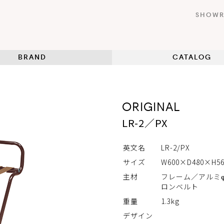
SHOW
BRAND
CATALOG
ORIGINAL
LR-2／PX
英文名
LR-2/PX
サイズ
W600×D480×H5
主材
フレーム／アルミφ
ロンベルト
重量
1.3kg
デザイン