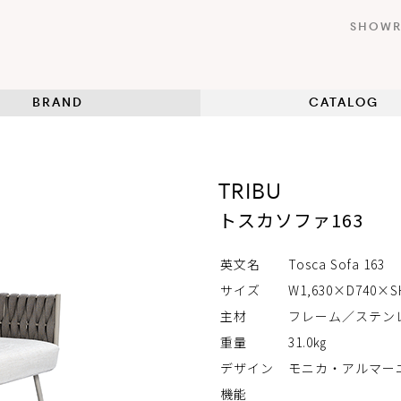
SHOW
BRAND
CATALOG
TRIBU
トスカソファ163
英文名
Tosca Sofa 163
サイズ
W1,630×D740×
主材
フレーム／ステン
重量
31.0㎏
デザイン
モニカ・アルマー
機能