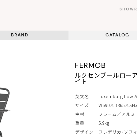
SHOW
BRAND
CATALOG
FERMOB
ルクセンブールローア
イト
英文名
Luxemburg Low A
サイズ
W690×D865×SH3
主材
フレーム／アルミ
重量
5.9㎏
デザイン
フレデリカ･ソフ