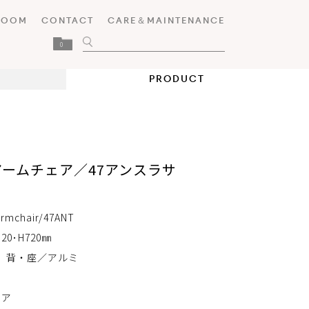
ROOM
CONTACT
CARE＆MAINTENANCE
0
PRODUCT
ームチェア／47アンスラサ
rmchair/47ANT
20･H720㎜
 背・座／アルミ
ィア