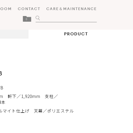
ROOM
CONTACT
CARE＆MAINTENANCE
0
PRODUCT
B
WB
80mm 軒下／1,920mm 支柱／
14本
ルマイト仕上げ 天幕／ポリエステル