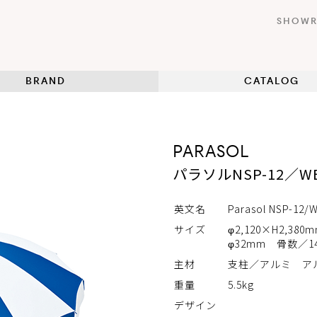
SHOW
BRAND
CATALOG
PARASOL
パラソルNSP-12／W
英文名
Parasol NSP-12/
サイズ
φ2,120×H2,3
φ32mm 骨数／
主材
支柱／アルミ ア
重量
5.5kg
デザイン